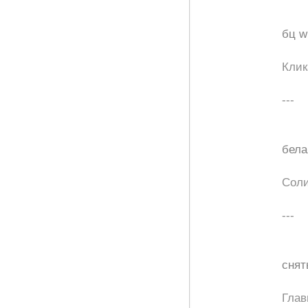
бц w
Клик
---
бела
Соли
---
снят
Глав