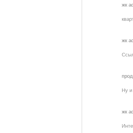
жк а
квар
жк а
Ссыл
прод
Ну и
жк а
Инте