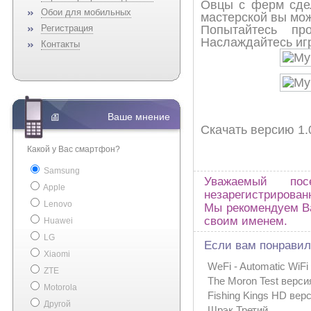
Овцы c ферм сдел
Обои для мобильных
мастерской вы мо
Регистрация
Попытайтесь пр
Наслаждайтесь иг
Контакты
Ваше мнение
Скачать версию 1.
Какой у Вас смартфон?
Samsung
Уважаемый по
Apple
незарегистрирован
Lenovo
Мы рекомендуем Ва
своим именем.
Huawei
LG
Если вам понравила
Xiaomi
WeFi - Automatic WiFi
ZTE
The Moron Test версия
Motorola
Fishing Kings HD верс
Другой
Шрэк Третий