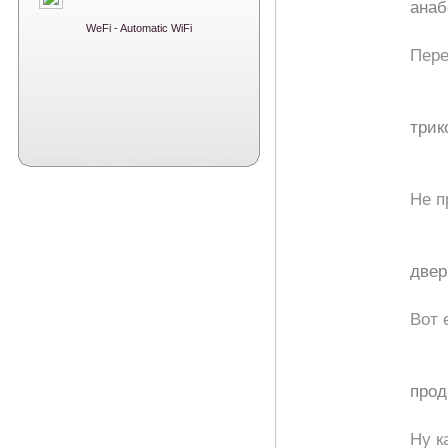
анаб
WeFi - Automatic WiFi
Пере
трик
Не п
двер
Вот 
прод
Ну к