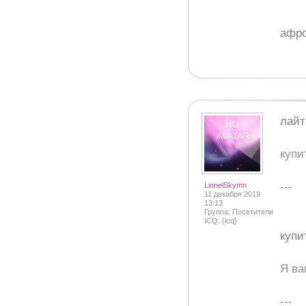
афро
лайт
купи
---
LionelSkymn
11 декабря 2019
13:13
Группа: Посетители
ICQ: {icq}
купи
Я ва
---