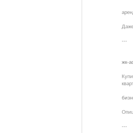
арен
Даже
---
жк-
Купи
квар
бизн
Опи
---