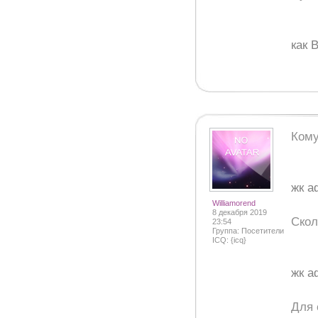
как 
Кому
жк а
Williamorend
8 декабря 2019
Скол
23:54
Группа: Посетители
ICQ: {icq}
жк а
Для 