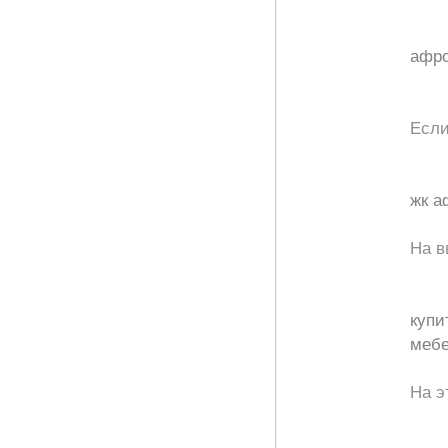
афро
Если
жк а
На в
купи
мебе
На э