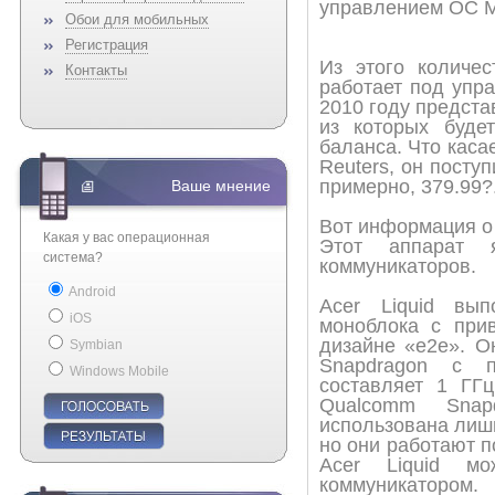
управлением ОС Mi
Обои для мобильных
Регистрация
Из этого количес
Контакты
работает под упра
2010 году предста
из которых буде
баланса. Что касае
Reuters, он посту
примерно, 379.99?
Ваше мнение
Вот информация о
Какая у вас операционная
Этот аппарат 
система?
коммуникаторов.
Android
Acer Liquid вы
iOS
моноблока с при
дизайне «e2e». О
Symbian
Snapdragon с п
Windows Mobile
составляет 1 ГГц
Qualcomm Sna
использована лишь
но они работают п
Acer Liquid м
коммуникатором.